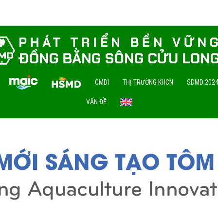
CMDI
THỊ TRƯỜNG KHCN
SDMD 202
VẤN ĐỀ