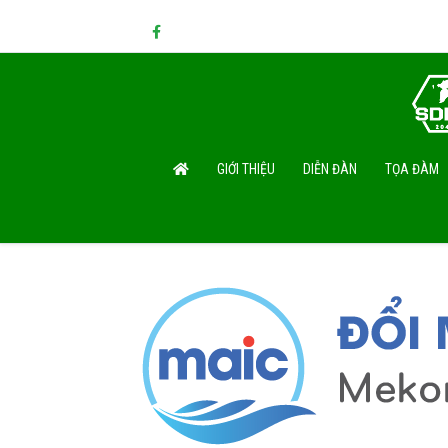
GIỚI THIỆU
DIỄN ĐÀN
TỌA ĐÀM