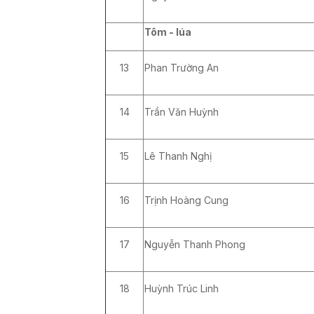
Tôm - lúa
13
Phan Trường An
14
Trần Văn Huỳnh
15
Lê Thanh Nghị
16
Trịnh Hoàng Cung
17
Nguyễn Thanh Phong
18
Huỳnh Trúc Linh