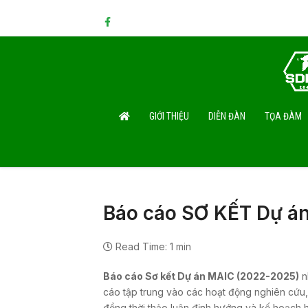
GIỚI THIỆU
DIỄN ĐÀN
TỌA ĐÀM
Báo cáo SƠ KẾT Dự á
Read Time: 1 min
Báo cáo Sơ kết Dự án MAIC (2022-2025)
n
cáo tập trung vào các hoạt động nghiên cứu
đồng thời thảo luận định hướng và kế hoạch 