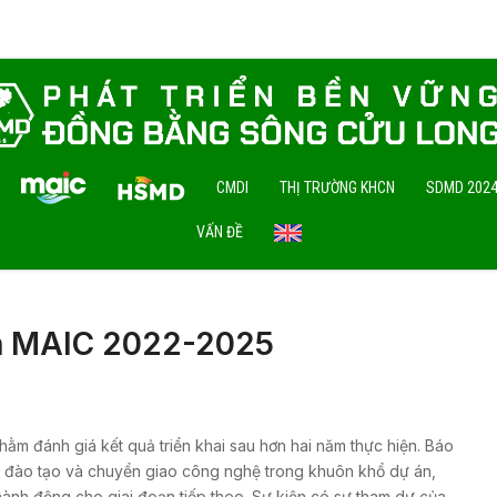
CMDI
THỊ TRƯỜNG KHCN
SDMD 202
VẤN ĐỀ
n MAIC 2022-2025
hằm đánh giá kết quả triển khai sau hơn hai năm thực hiện. Báo
, đào tạo và chuyển giao công nghệ trong khuôn khổ dự án,
hành động cho giai đoạn tiếp theo. Sự kiện có sự tham dự của