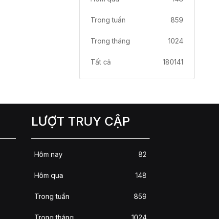
Trong tuần
859
Trong tháng
1024
Tất cả
180141
LƯỢT TRUY CẬP
Hôm nay
82
Hôm qua
148
Trong tuần
859
D
Trong tháng
1024